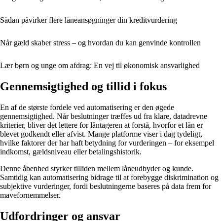
Sådan påvirker flere låneansøgninger din kreditvurdering
Når gæld skaber stress – og hvordan du kan genvinde kontrollen
Lær børn og unge om afdrag: En vej til økonomisk ansvarlighed
Gennemsigtighed og tillid i fokus
En af de største fordele ved automatisering er den øgede
gennemsigtighed. Når beslutninger træffes ud fra klare, datadrevne
kriterier, bliver det lettere for låntageren at forstå, hvorfor et lån er
blevet godkendt eller afvist. Mange platforme viser i dag tydeligt,
hvilke faktorer der har haft betydning for vurderingen – for eksempel
indkomst, gældsniveau eller betalingshistorik.
Denne åbenhed styrker tilliden mellem låneudbyder og kunde.
Samtidig kan automatisering bidrage til at forebygge diskrimination og
subjektive vurderinger, fordi beslutningerne baseres på data frem for
mavefornemmelser.
Udfordringer og ansvar