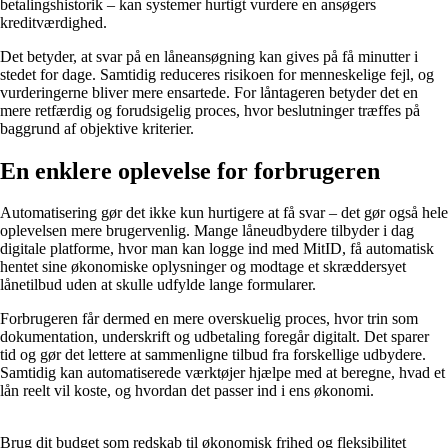
betalingshistorik – kan systemer hurtigt vurdere en ansøgers
kreditværdighed.
Det betyder, at svar på en låneansøgning kan gives på få minutter i
stedet for dage. Samtidig reduceres risikoen for menneskelige fejl, og
vurderingerne bliver mere ensartede. For låntageren betyder det en
mere retfærdig og forudsigelig proces, hvor beslutninger træffes på
baggrund af objektive kriterier.
En enklere oplevelse for forbrugeren
Automatisering gør det ikke kun hurtigere at få svar – det gør også hele
oplevelsen mere brugervenlig. Mange låneudbydere tilbyder i dag
digitale platforme, hvor man kan logge ind med MitID, få automatisk
hentet sine økonomiske oplysninger og modtage et skræddersyet
lånetilbud uden at skulle udfylde lange formularer.
Forbrugeren får dermed en mere overskuelig proces, hvor trin som
dokumentation, underskrift og udbetaling foregår digitalt. Det sparer
tid og gør det lettere at sammenligne tilbud fra forskellige udbydere.
Samtidig kan automatiserede værktøjer hjælpe med at beregne, hvad et
lån reelt vil koste, og hvordan det passer ind i ens økonomi.
Brug dit budget som redskab til økonomisk frihed og fleksibilitet