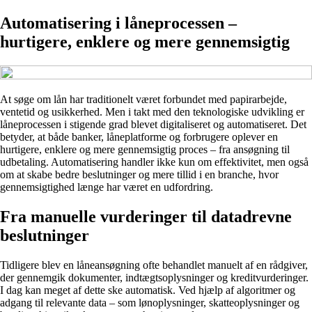
Automatisering i låneprocessen –
hurtigere, enklere og mere gennemsigtig
At søge om lån har traditionelt været forbundet med papirarbejde,
ventetid og usikkerhed. Men i takt med den teknologiske udvikling er
låneprocessen i stigende grad blevet digitaliseret og automatiseret. Det
betyder, at både banker, låneplatforme og forbrugere oplever en
hurtigere, enklere og mere gennemsigtig proces – fra ansøgning til
udbetaling. Automatisering handler ikke kun om effektivitet, men også
om at skabe bedre beslutninger og mere tillid i en branche, hvor
gennemsigtighed længe har været en udfordring.
Fra manuelle vurderinger til datadrevne
beslutninger
Tidligere blev en låneansøgning ofte behandlet manuelt af en rådgiver,
der gennemgik dokumenter, indtægtsoplysninger og kreditvurderinger.
I dag kan meget af dette ske automatisk. Ved hjælp af algoritmer og
adgang til relevante data – som lønoplysninger, skatteoplysninger og