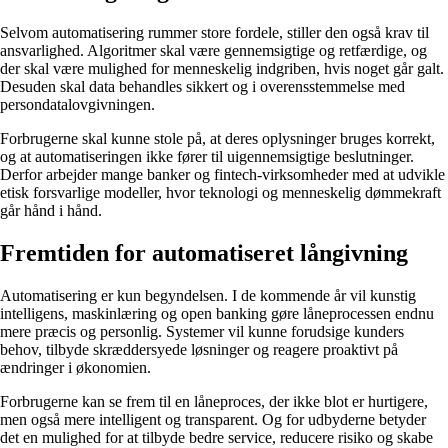
Selvom automatisering rummer store fordele, stiller den også krav til
ansvarlighed. Algoritmer skal være gennemsigtige og retfærdige, og
der skal være mulighed for menneskelig indgriben, hvis noget går galt.
Desuden skal data behandles sikkert og i overensstemmelse med
persondatalovgivningen.
Forbrugerne skal kunne stole på, at deres oplysninger bruges korrekt,
og at automatiseringen ikke fører til uigennemsigtige beslutninger.
Derfor arbejder mange banker og fintech-virksomheder med at udvikle
etisk forsvarlige modeller, hvor teknologi og menneskelig dømmekraft
går hånd i hånd.
Fremtiden for automatiseret långivning
Automatisering er kun begyndelsen. I de kommende år vil kunstig
intelligens, maskinlæring og open banking gøre låneprocessen endnu
mere præcis og personlig. Systemer vil kunne forudsige kunders
behov, tilbyde skræddersyede løsninger og reagere proaktivt på
ændringer i økonomien.
Forbrugerne kan se frem til en låneproces, der ikke blot er hurtigere,
men også mere intelligent og transparent. Og for udbyderne betyder
det en mulighed for at tilbyde bedre service, reducere risiko og skabe